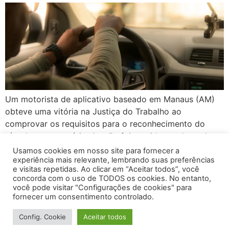
Um motorista de aplicativo baseado em Manaus (AM)
obteve uma vitória na Justiça do Trabalho ao
comprovar os requisitos para o reconhecimento do
vínculo empregatício. A ação foi movida em dezembro
de 2022, na qual o motorista solicitou o
Usamos cookies em nosso site para fornecer a
reconhecimento do vínculo de emprego e o pagamento
experiência mais relevante, lembrando suas preferências
e visitas repetidas. Ao clicar em “Aceitar todos”, você
das verbas trabalhistas decorrentes de dispensa
concorda com o uso de TODOS os cookies. No entanto,
injustificada. O […]
você pode visitar "Configurações de cookies" para
fornecer um consentimento controlado.
Próximo
→
Config. Cookie
Aceitar todos