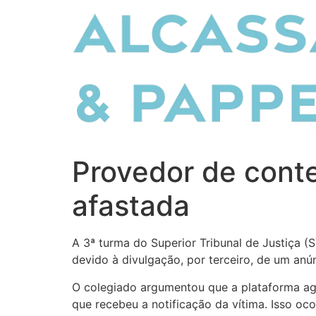
Ir
para
o
conteúdo
Provedor de cont
afastada
A 3ª turma do Superior Tribunal de Justiça (
devido à divulgação, por terceiro, de um anú
O colegiado argumentou que a plataforma ag
que recebeu a notificação da vítima. Isso oc