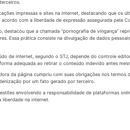
terceiros.
icações impressas e sites na internet, destacando que os ú
de acordo com a liberdade de expressão assegurada pela Co
rso, destacou que a chamada “pornografia de vingança” re
res. Essa prática consiste na divulgação de dados pessoai
do de internet, segundo o STJ, depende do controle editor
forma adequada ao retirar o conteúdo indevido antes mesmo
radora da página cumpriu com suas obrigações nos termos d
denização por um fato gerado por terceiro.
stões envolvendo a responsabilidade de plataformas online
 liberdade na internet.